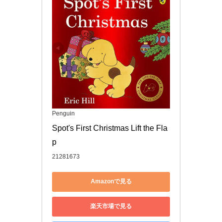
Penguin
Spot's First Christmas Lift the Fla
p
21281673
Amazonで見る
楽天市場で見る