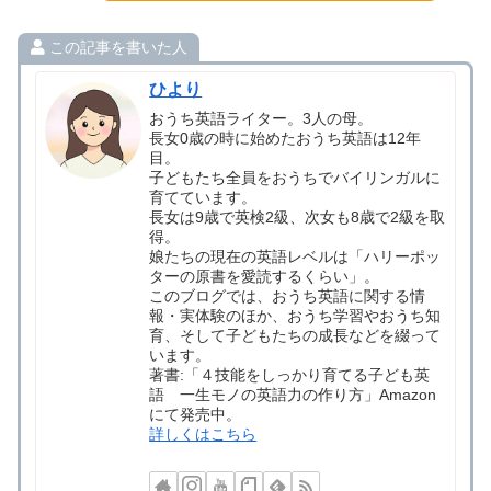
この記事を書いた人
ひより
おうち英語ライター。3人の母。
長女0歳の時に始めたおうち英語は12年
目。
子どもたち全員をおうちでバイリンガルに
育てています。
長女は9歳で英検2級、次女も8歳で2級を取
得。
娘たちの現在の英語レベルは「ハリーポッ
ターの原書を愛読するくらい」。
このブログでは、おうち英語に関する情
報・実体験のほか、おうち学習やおうち知
育、そして子どもたちの成長などを綴って
います。
著書:「４技能をしっかり育てる子ども英
語 一生モノの英語力の作り方」Amazon
にて発売中。
詳しくはこちら