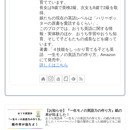
育てています。
長女は9歳で英検2級、次女も8歳で2級を取
得。
娘たちの現在の英語レベルは「ハリーポッ
ターの原書を愛読するくらい」。
このブログでは、おうち英語に関する情
報・実体験のほか、おうち学習やおうち知
育、そして子どもたちの成長などを綴って
います。
著書:「４技能をしっかり育てる子ども英
語 一生モノの英語力の作り方」Amazon
にて発売中。
詳しくはこちら
【お知らせ】『一生モノの英語力の作り方』紙の
本が出ました！
おうち英語本『一生モノの英語力の作り方』の紙の本が出
ました！ペーパーバック版の製作に至った経緯などもご紹
介。