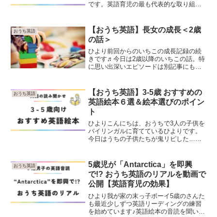
です。英語育児の最も代表的な取り組み
といえば『英語の読み聞かせ』！とはい
え、色んな絵本がある中でいったいどれ
を買ったらいいの？？という疑問のある
【おうち英語】長女の成長＜2歳
おうち英語
方も少なくないはず！そ...
の話＞
ひより前回からのいちこの成長記録の続
きです♬今日は2歳以降のいちこの話。特
に思い出深いエピソードは別記事にも書
く予定です★前回の記事↓2歳前半の頃2歳
になったいちこは、言葉での表現がだい
ぶ上手になって日本語と英語を織り交ぜ
【おうち英語】3-5歳 おすすめの
おうち英語
ながらたくさんおし...
英語絵本６選＆絵本選びのポイン
ト
ひよりこんにちは、おうちで3人の子供を
バイリンガルに育てているひよりです。
今日はうちの子供たちが鬼リピした…と
いうか今もまさに毎日読み聞かせ中！の
3-5歳向け英語絵本をご紹介します★この
記事を書いた人3-5歳になるとストーリー
5歳児が「Antarctica」を即興
おうち英語
をもっと楽しめ...
で!? おうち英語のリアルを動画で
公開【英語育児の効果】
ひより我が家の末っ子ボーイ5歳のさんた
も最近少しずつ英語リーディングの練習
を始めています♪英語絵本の音読を聞いて