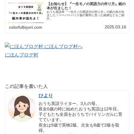
【お知らせ】『一生モノの英語力の作り方』紙の
本が出ました！
おうち英語本『一生モノの英語力の作り方』の紙の本が出
ました！ペーパーバック版の製作に至った経緯などもご紹
介。
2025.03.16
colorfulbiyori.com
にほんブログ村
この記事を書いた人
ひより
おうち英語ライター。3人の母。
長女0歳の時に始めたおうち英語は12年目。
子どもたち全員をおうちでバイリンガルに育
てています。
長女は9歳で英検2級、次女も8歳で2級を取
得。