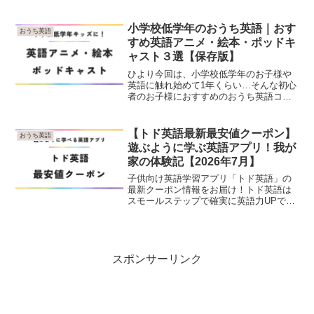
いた中で息子の口から自然に出てくる英
検準１級レベルの単語。「おうち英語っ
てやっぱスゴい！」と改めて感じたエピ
小学校低学年のおうち英語｜おす
おうち英語
ソードをご紹介します...
すめ英語アニメ・絵本・ポッドキ
ャスト３選【保存版】
ひより今回は、小学校低学年のお子様や
英語に触れ始めて1年くらい…そんな初心
者のお子様におすすめのおうち英語コン
テンツをお届けします♪YouTubeに絵本に
ポッドキャスト…色々ある魅了的なコン
テンツを上手に活用しましょう〜♬はじ
【トド英語最新最安値クーポン】
おうち英語
めに小学校低学...
遊ぶように学ぶ英語アプリ！我が
家の体験記【2026年7月】
子供向け英語学習アプリ「トド英語」の
最新クーポン情報をお届け！トド英語は
スモールステップで確実に英語力UPでき
るのに、ゲーム感覚で楽しめる！初心者
さんには特におすすめの英語学習方法で
す♪
スポンサーリンク