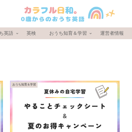
ち英語
英検
おうち知育＆学習
運営者情報
おうち知育＆学習