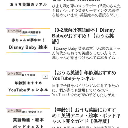
ひより我が家の末っ子ボーイ5歳のさんた
も最近少しずつ英語リーディングの練習
を始めています♪英語絵本の音読を聞いて
いた中で息子の口から自然に出てくる英
検準１級レベルの単語。「おうち英語っ
てやっぱスゴい！」と改めて感じたエピ
【0-2歳向け英語絵本】Disney
おうち英語
ソードをご紹介します...
Babyがおすすめ！【おうち英
語】
【Disney Baby 英語絵本】0-2歳の赤ちゃ
ん時代からおうち英語をしたい方向け。
赤ちゃんが惹きつけられて絵本タイムを
楽しめる、英語絵本があっという間に大
好きになっちゃう素敵な乳幼児向けの絵
本をたくさんご紹介しています♬
【おうち英語】年齢別おすすめ
おうち英語
YouTubeチャンネル
日本で子供をバイリンガルに育てるため
に、我が家でも活用しているのが
YouTube！今わが家の子どもたちが見て
いるおすすめチャンネルを【年齢別】
【目的別】でご紹介♫厳選に厳選を重ね
て見せてるチャンネルなので、ぜひ参考
【年齢別】おうち英語におすす
おうち英語
にしてみてください★
め！英語アニメ・絵本・ポッドキ
ャスト完全ガイド【保存版】