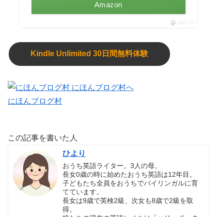
Amazon
ポチップ
Kindle Unlimited 30日間無料体験
にほんブログ村
この記事を書いた人
ひより
おうち英語ライター。3人の母。
長女0歳の時に始めたおうち英語は12年目。
子どもたち全員をおうちでバイリンガルに育
てています。
長女は9歳で英検2級、次女も8歳で2級を取
得。