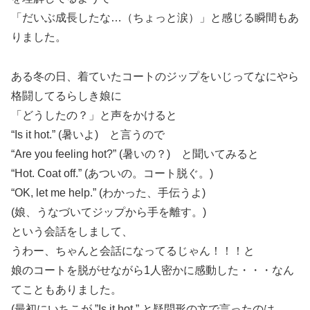
「だいぶ成長したな…（ちょっと涙）」と感じる瞬間もあ
りました。
ある冬の日、着ていたコートのジップをいじってなにやら
格闘してるらしき娘に
「どうしたの？」と声をかけると
“Is it hot.” (暑いよ) と言うので
“Are you feeling hot?” (暑いの？) と聞いてみると
“Hot. Coat off.” (あついの。コート脱ぐ。)
“OK, let me help.” (わかった、手伝うよ)
(娘、うなづいてジップから手を離す。)
という会話をしまして、
うわー、ちゃんと会話になってるじゃん！！！と
娘のコートを脱がせながら1人密かに感動した・・・なん
てこともありました。
(最初にいちこが ”Is it hot.” と疑問形の文で言ったのは、