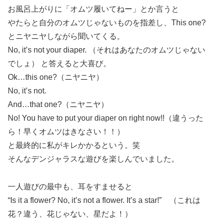
お風呂上がりに「オムツ履いてねー」とか言うと
やたらと自分のオムツじゃないものを指差し、This one?
とニヤニヤしながら聞いてくる。
No, it’s not your diaper. （それはあなたのオムツじゃない
でしょ） と答えると大喜び。
Ok…this one?（ニヤニヤ）
No, it’s not.
And…that one?（ニヤニヤ）
No! You have to put your diaper on right now!!（違うった
ら！早くオムツはきなさい！！）
と最終的に私がキレかかるという。笑
そんなデンジャラスな遊びを楽しんでいました。
一人遊びの最中も、耳をすませると
“Is it a flower? No, it’s not a flower. It’s a star!” （これは
花？違う、花じゃない、星だよ！）