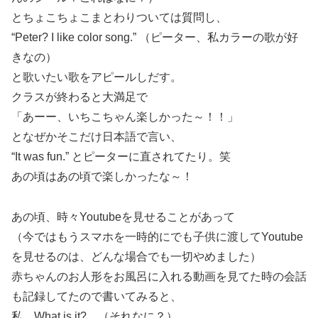
とちょこちょこまとわりついては質問し、
“Peter? I like color song.” （ピーター、私カラーの歌が好
きなの）
と歌いたい歌をアピールしだす。
クラスが終わると大満足で
「あーー、いちこちゃん楽しかった～！！」
となぜかそこだけ日本語で言い、
“It was fun.” とピーターに直されてたり。笑
あの頃はあの頃で楽しかったな～！
あの頃、時々Youtubeを見せることがあって
（今ではもうスマホを一時的にでも子供に渡してYoutube
を見せるのは、どんな場合でも一切やめました）
赤ちゃんのお人形をお風呂に入れる動画を見てた時の会話
も記録してたので書いてみると、
私 What is it? （それなに？）