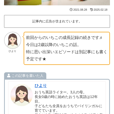
2021.08.28
2025.02.18
記事内に広告が含まれています。
前回からのいちこの成長記録の続きです♬
今日は2歳以降のいちこの話。
ひより
特に思い出深いエピソードは別記事にも書く
予定です★
この記事を書いた人
ひより
おうち英語ライター。3人の母。
長女0歳の時に始めたおうち英語は12年
目。
子どもたち全員をおうちでバイリンガルに
育てています。