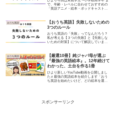
ひより今回は未就学児〜小学校高学年 ま
で、年齢・レベルに合わせておすすめの
「英語アニメ・絵本・ポッドキャスト」
をまとめてご紹介します！どんな親も悩
む！なぜおうち英語のコンテンツ選びは
難しいのか？おうち英語を始めたいけ
【おうち英語】失敗しないための
おうち英語
ど、「子どもの年齢に合っ...
3つのルール
おうち英語の「失敗」ってなんだろう？
私が考える【３つの失敗】と【失敗しな
いための対策】について解説していま
す。
【厳選10冊】純ジャパ母が選ぶ
おうち英語
『最強の英語絵本』。12年続けて
わかった、土台を作る1冊
ひより新しいYouTube動画を公開しまし
た♬最強の英語絵本を紹介します「おう
ち英語を始めたいけど、どの絵本を選べ
ばいいかわからない…」「親の私の英語
力で、読み聞かせなんてできるかな？」
おうち英語をスタートする時、誰もが最
初にぶつかるのが「...
スポンサーリンク