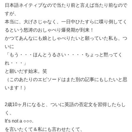
日本語ネイティブなので当たり前と言えば当たり前なので
すが、
本当に、大げさじゃなく、一日中ひたすらに喋り倒してく
るという怒涛のおしゃべり爆発期が到来！
かつてあんなにも娘としゃべりたいと願っていた私も、つ
いに
「もう・・・ほんとうるさい・・・・ちょっと黙ってく
れ・・・」
と願いだす始末。笑
（このあたりのエピソードはまた別の記事にもしたいと思
います！）
2歳10ヶ月になると、ついに英語の否定文を習得したらし
く、
It’s not a ○○○.
を言いたくて＆私にも言わせたくて、