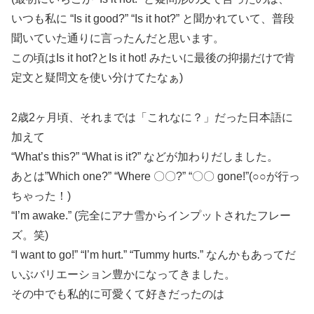
いつも私に “Is it good?” “Is it hot?” と聞かれていて、普段
聞いていた通りに言ったんだと思います。
この頃はIs it hot?とIs it hot! みたいに最後の抑揚だけで肯
定文と疑問文を使い分けてたなぁ)
2歳2ヶ月頃、それまでは「これなに？」だった日本語に
加えて
“What’s this?” “What is it?” などが加わりだしました。
あとは”Which one?” “Where 〇〇?” “〇〇 gone!”(○○が行っ
ちゃった！)
“I’m awake.” (完全にアナ雪からインプットされたフレー
ズ。笑)
“I want to go!” “I’m hurt.” “Tummy hurts.” なんかもあってだ
いぶバリエーション豊かになってきました。
その中でも私的に可愛くて好きだったのは