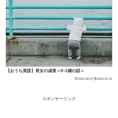
【おうち英語】長女の成長＜0~2歳の話＞
2021.08.23
2025.02.18
スポンサーリンク