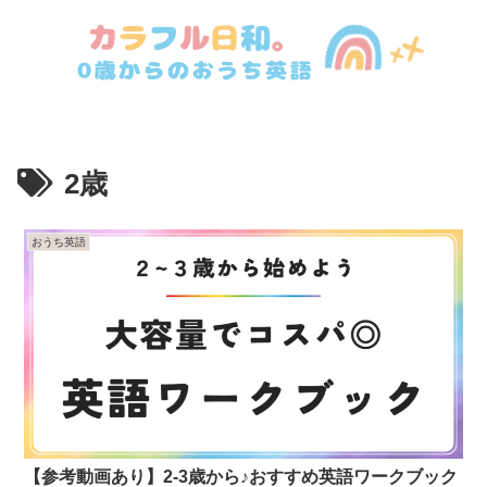
2歳
おうち英語
【参考動画あり】2-3歳から♪おすすめ英語ワークブック